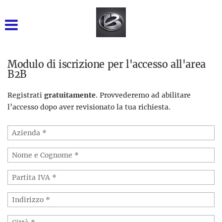
GRUPPO BARONE SRL
INIZIALE
VENDITA NUOVO
Modulo di iscrizione per l'accesso all'area
B2B
USATO DISPONIBILE
Registrati
gratuitamente
. Provvederemo ad abilitare
l’accesso dopo aver revisionato la tua richiesta.
NOLEGGIO BREVE TERMINE
NOLEGGIO LUNGO
TERMINE
RICAMBI
ASSISTENZA