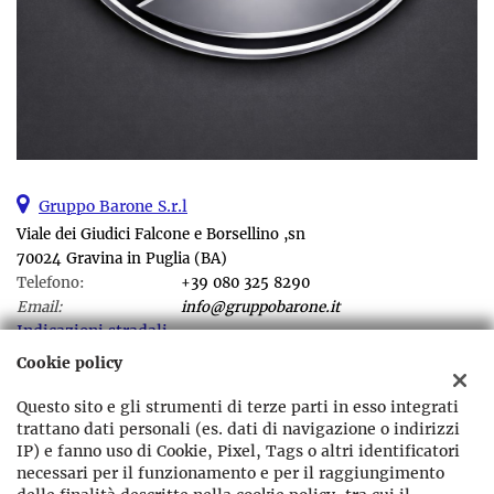
Gruppo Barone S.r.l
Viale dei Giudici Falcone e Borsellino ,sn
70024 Gravina in Puglia (BA)
Telefono:
+39 080 325 8290
Email:
info@gruppobarone.it
Indicazioni stradali
Cookie policy
Questo sito e gli strumenti di terze parti in esso integrati
Dati fiscali:
trattano dati personali (es. dati di navigazione o indirizzi
Gruppo Barone srl
IP) e fanno uso di Cookie, Pixel, Tags o altri identificatori
Viale dei Giudici Falcone e Borsellino ,sn Gravina in Puglia (BA)
necessari per il funzionamento e per il raggiungimento
C.F/P.IVA:
07864400721