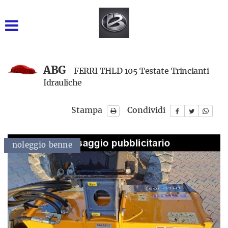
GRUPPO BARONE SRL
INIZIALE
VENDITA NUOVO
ABG
FERRI THLD 105 Testate Trincianti
Idrauliche
USATO DISPONIBILE
Stampa
Condividi
NOLEGGIO BREVE TERMINE
NOLEGGIO LUNGO
noleggio benne
sito: accessori
TERMINE
RICAMBI
ASSISTENZA