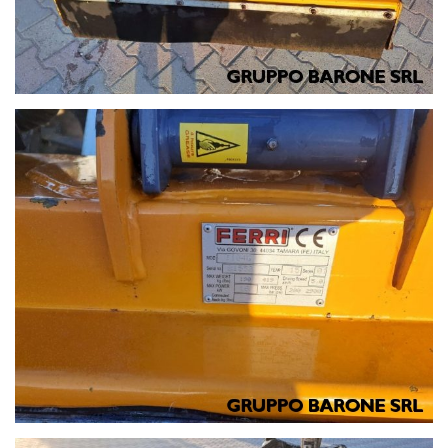
Noleggio, amministrazione e assistenza:
Linea1. 0803258290
Responsabili Vendite
Rag.Nunzio Tedesco 3357483604
Michele Tedesco 3357483603