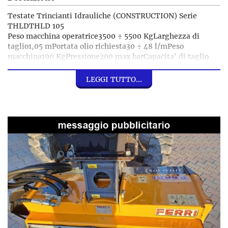
Testate Trincianti Idrauliche (CONSTRUCTION) Serie
THLDTHLD 105
Peso macchina operatrice3500 ÷ 5500 KgLarghezza di
taglio1,05 mPortata olio richiesta30 ÷ 48 l/mPeso
macchina190 KgPressione200 max barCapacita' di taglio
max4 cmTestate trincianti idrauliche per
miniescavatori.
LEGGI TUTTO...
VENDITA - NOLEGGIO - IMPORT/EXPORT
ESCAVATORI PALE MECCANICHE E RUSPE
CATERPILLAR, VOLVO, MERLO, CASE, JCB, MANITOU,
KUBOTA, NEW HOLLAND, KOMATSU, BOBCAT, IHIMER,
HITACHI, YANMAR, KOBELCO, DOOSAN, LIEBHERR,
HYUNDAI, WACKER NEUSON, HIDROMEK, MESSERSI,
BENATI, POCLAINE, KRAMER, CAMS,
GRUPPO BARONE SRL
I nostri contatti: