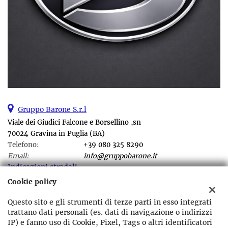
Gruppo Barone S.r.l
Viale dei Giudici Falcone e Borsellino ,sn
70024 Gravina in Puglia (BA)
Telefono:
+39 080 325 8290
Email:
info@gruppobarone.it
Indicazioni stradali
Cookie policy
Questo sito e gli strumenti di terze parti in esso integrati
Dati fiscali:
trattano dati personali (es. dati di navigazione o indirizzi
Gruppo Barone srl
IP) e fanno uso di Cookie, Pixel, Tags o altri identificatori
Viale dei Giudici Falcone e Borsellino ,sn Gravina in Puglia (BA)