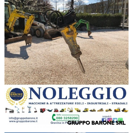
CATERPILLAR, VOLVO, MERLO, CASE, JCB, MANITOU,
KUBOTA, NEW HOLLAND, KOMATSU, BOBCAT, IHIMER,
HITACHI, YANMAR, KOBELCO, DOOSAN, LIEBHERR,
HYUNDAI, WACKER NEUSON, HIDROMEK, MESSERSI,
BENATI, POCLAINE, KRAMER, CAMS,
GRUPPO BARONE SRL
I nostri contatti:
Noleggio, amministrazione e assistenza:
Linea1. 0803258290
Responsabili Vendite
Rag.Nunzio Tedesco 3357483604
Michele Tedesco 3357483603