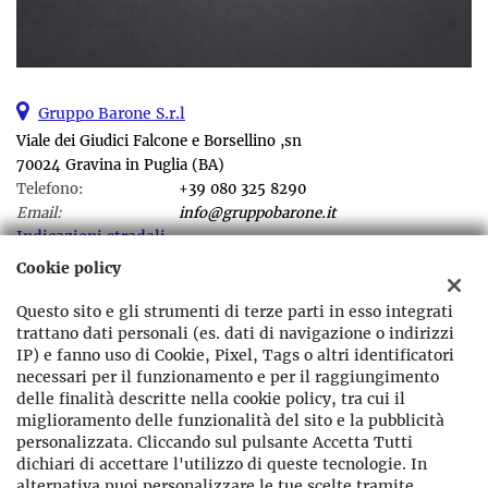
Gruppo Barone S.r.l
Viale dei Giudici Falcone e Borsellino ,sn
70024 Gravina in Puglia (BA)
Telefono:
+39 080 325 8290
Email:
info@gruppobarone.it
Indicazioni stradali
Cookie policy
Questo sito e gli strumenti di terze parti in esso integrati
Dati fiscali:
trattano dati personali (es. dati di navigazione o indirizzi
Gruppo Barone srl
IP) e fanno uso di Cookie, Pixel, Tags o altri identificatori
Viale dei Giudici Falcone e Borsellino ,sn Gravina in Puglia (BA)
necessari per il funzionamento e per il raggiungimento
C.F/P.IVA:
07864400721
delle finalità descritte nella cookie policy, tra cui il
Registro delle imprese:
BA
miglioramento delle funzionalità del sito e la pubblicità
personalizzata. Cliccando sul pulsante Accetta Tutti
dichiari di accettare l'utilizzo di queste tecnologie. In
alternativa puoi personalizzare le tue scelte tramite