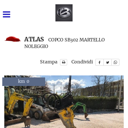
GRUPPO BARONE SRL
INIZIALE
VENDITA NUOVO
ATLAS
COPCO SB302 MARTELLO
NOLEGGIO
USATO DISPONIBILE
Stampa
Condividi
NOLEGGIO BREVE TERMINE
NOLEGGIO LUNGO
km 0
martelli
km 0
TERMINE
RICAMBI
ASSISTENZA