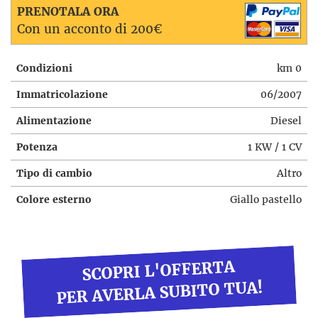
PRENOTALA ORA
Con un acconto di 200€
Condizioni
km 0
Immatricolazione
06/2007
Alimentazione
Diesel
Potenza
1 KW / 1 CV
Tipo di cambio
Altro
Colore esterno
Giallo pastello
SCOPRI L'OFFERTA
PER AVERLA SUBITO TUA!