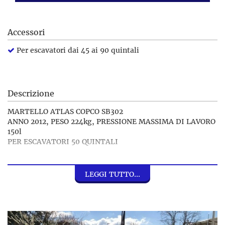
Accessori
Per escavatori dai 45 ai 90 quintali
Descrizione
MARTELLO ATLAS COPCO SB302
ANNO 2012, PESO 224kg, PRESSIONE MASSIMA DI LAVORO
150l
PER ESCAVATORI 50 QUINTALI
DISPONIAMO DI DIVERSI MARTELLI INDECO, RAMMER,
ECC... DI DIVERSE DIMENSIONI PER DIVERSE TIPOLOGIE
LEGGI TUTTO...
DI ESCAVATORI E MINIESCAVATORI
CONTATTACI PER MAGGIORI INFORMAZIONI
VENDITA - NOLEGGIO - IMPORT/EXPORT
ESCAVATORI PALE MECCANICHE E RUSPE