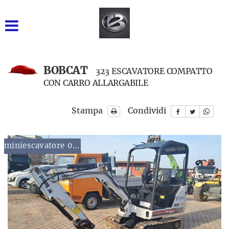
GRUPPO BARONE SRL
INIZIALE
VENDITA NUOVO
BOBCAT
323 ESCAVATORE COMPATTO
CON CARRO ALLARGABILE
USATO DISPONIBILE
Stampa
Condividi
NOLEGGIO BREVE TERMINE
NOLEGGIO LUNGO
miniescavatore 0 - 10
TERMINE
RICAMBI
ASSISTENZA