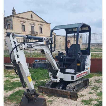
Responsabili Vendite
Rag.Nunzio Tedesco 3357483604
Michele Tedesco 3357483603