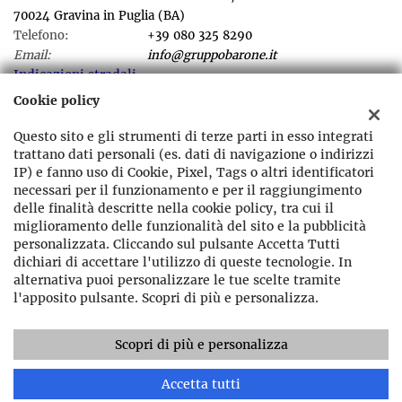
70024 Gravina in Puglia (BA)
Telefono:
+39 080 325 8290
Email:
info@gruppobarone.it
Indicazioni stradali
Cookie policy
Questo sito e gli strumenti di terze parti in esso integrati
Dati fiscali:
trattano dati personali (es. dati di navigazione o indirizzi
Gruppo Barone srl
IP) e fanno uso di Cookie, Pixel, Tags o altri identificatori
Viale dei Giudici Falcone e Borsellino ,sn Gravina in Puglia (BA)
necessari per il funzionamento e per il raggiungimento
C.F/P.IVA:
07864400721
delle finalità descritte nella cookie policy, tra cui il
Registro delle imprese:
BA
miglioramento delle funzionalità del sito e la pubblicità
personalizzata. Cliccando sul pulsante Accetta Tutti
dichiari di accettare l'utilizzo di queste tecnologie. In
alternativa puoi personalizzare le tue scelte tramite
l'apposito pulsante. Scopri di più e personalizza.
Scopri di più e personalizza
Copyright © 2026 GestionaleAuto.com S.r.l., Tutti i diritti
riservati -
Leggi l'informativa sulla privacy
-
Cookie Policy
Chiama
Contatta un consulente
Sito creato da:
GestionaleAuto.com
Accetta tutti