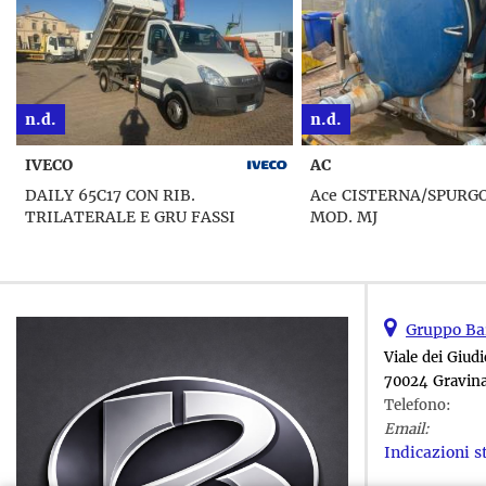
n.d.
n.d.
AC
Ace CISTERNA/SPURGO BRAMAC
Elettrico TRICICLO G
MOD. MJ
CON PEDALATA ASSIS
Gruppo Bar
Viale dei Giudi
70024 Gravina
Telefono:
Email:
Indicazioni s