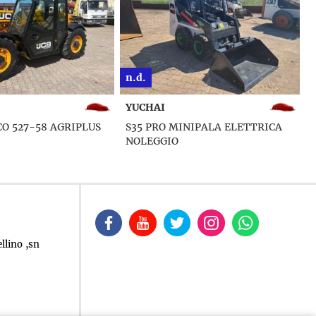
€ 43.000
IVECO
INIPALA ELETTRICA
140E COMPATTATORE
llino ,sn