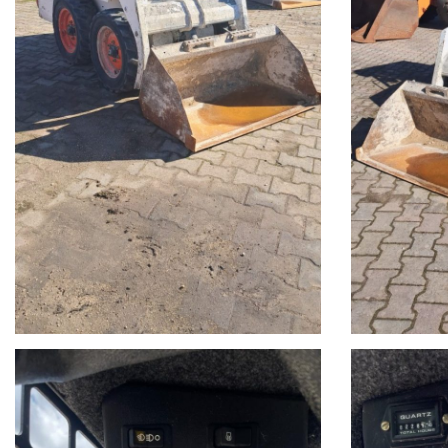
OFFICINA Telefono 0803258290 Responsabile Vendite Nu
#BARONERENT#Baronenoleggi #gruppobarone #gravina #noleg
#matera #potenza #puglia #basilicata #noleggiomovimentot
#escavatore #palagommata #iveco #ivecotrucks #ivecodaily #
#Fassi #palfinger #semirimorchiopianale #pianalato #casso
#faymonville #goldhofer #CTB #FGM #bertoia #bomag #DYNAP
#gfgordini #cat #escavator #miniescavator #minipala #rullo 