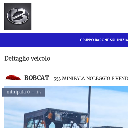
GRUPPO BARONE SRL
INIZIALE
VENDITA NUOVO
GRUPPO BARONE SRL INIZI
USATO DISPONIBILE
Dettaglio veicolo
NOLEGGIO BREVE TERMINE
BOBCAT
553 MINIPALA NOLEGGIO E VEND
NOLEGGIO LUNGO
TERMINE
minipala 0 - 15
RICAMBI
ASSISTENZA