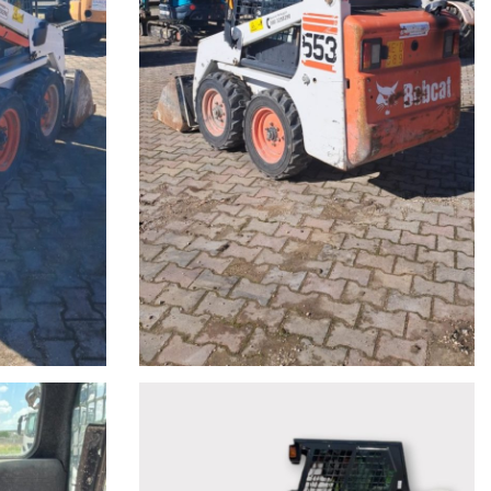
 WWW.GRUPPOBARONE.IT MAIL: INFO@GRUPPOBARONE.IT
lemurge #turi #capurso #bari #taranto #lecce #brindisi
a #minipalette #eurotrakke #macchinemovimentoterra
 #renault #man #scania #trattorecongru #bonfiglioli #Effer
olatrice #Forche #usato #carrello #bertoja #CTC #framar
illar #volvotrucksitalia #takeuchi #terex #Liebherr
amion Escavatori