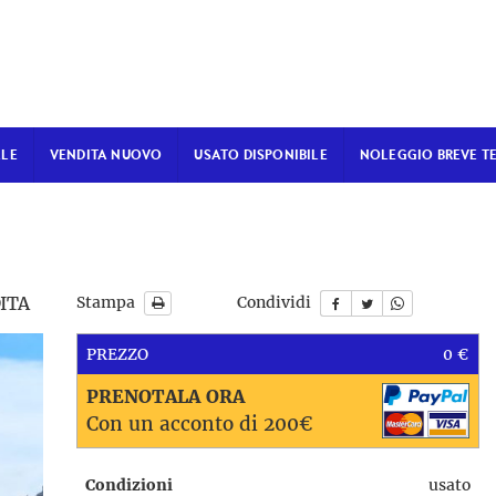
ALE
VENDITA NUOVO
USATO DISPONIBILE
NOLEGGIO BREVE T
ITA
Stampa
Condividi
PREZZO
0 €
PRENOTALA ORA
Con un acconto di 200€
Condizioni
usato