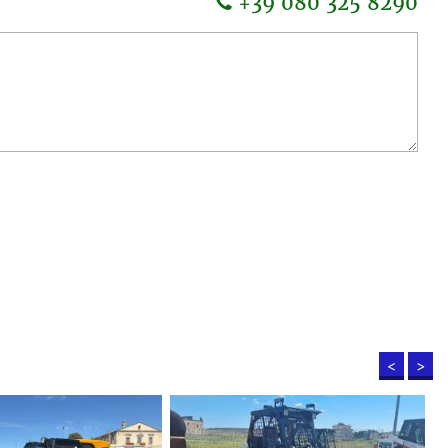
+39 080 325 8290
<
>