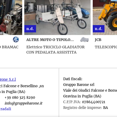
n.d.
n.d.
ALTRE MOTO O TIPOLOGIE
JCB
YUCHAI
LADIATOR
TELESCOPICO 527-58 AGRIPLUS
S35 PRO M
TITA
NOLEGGIO
Dati fiscali:
one S.r.l
Gruppo Barone srl
ci Falcone e Borsellino ,sn
Viale dei Giudici Falcone e Borse
 in Puglia (BA)
Gravina in Puglia (BA)
+39 080 325 8290
C.F/P.IVA:
07864400721
info@gruppobarone.it
Registro delle imprese:
BA
tradali