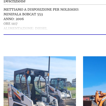
Descrizione
METTIAMO A DISPOSIZIONE PER NOLEGGIO:
MINIPALA BOBCAT 553
ANNO: 2006
ORE 1117
ALIMENTAZIONE: DIESEL
MOTORE: D1105-EU2
POTENZA MOTORE: 18.6 kW - 3000 RPM
COSTRUTTORE MOTORE: KUBOTA
LUNGHEZZA: 2,238 m
LARGHEZZA: 1,194 m
ALTEZZA: 1,842 m
GRUPPO BARONE SRL
di Tedesco & figli dal 1965 VENDITA NUOVO E USATO
Plurimarche VEICOLI & MACCHINE
Commerciali industriali movimento terra SERVIZI OFFERTI:
VENDITA
NOLEGGIO
SOCCORSO STRADALE
TRASPORTO - DEPOSITO
ASSISTENZA - RICAMBI