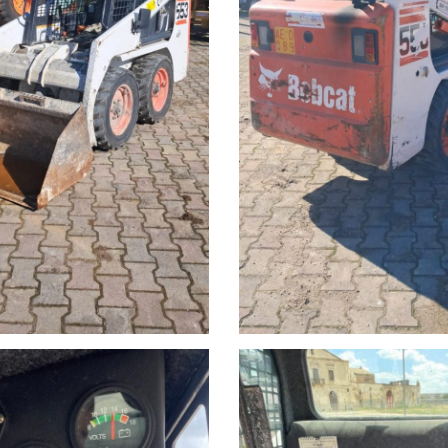
nzio Tedesco 3357483604 Michele Tedesco 3357483603 WEB:
giopuglia #altamura #modugno #santeramoincolle #cassanodel
erra #noleggioescavatori #scavatore #miniescavatore #Ternan
ivecostralis #mercedesprinte #DAF #mercedesbenz #fiat #volvo
nato #trasportomacchineoperatrici #bennamordente #bennaspazz
AC #simex #kubota #yanmar #doosan #bobcat #komatsu #caterp
commerciali #industriali #MMT #edili #stradali Escavatori e C