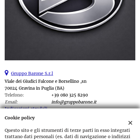
Gruppo Barone S.r.l
Viale dei Giudici Falcone e Borsellino ,sn
70024 Gravina in Puglia (BA)
Telefono:
+39 080 325 8290
Email:
info@gruppobarone.it
Indicazioni stradali
Cookie policy
Questo sito e gli strumenti di terze parti in esso integrati
Dati fiscali:
trattano dati personali (es. dati di navigazione o indirizzi
Gruppo Barone srl