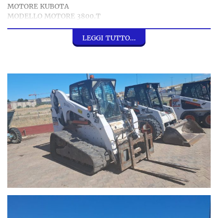
MOTORE KUBOTA
MODELLO MOTORE 3800.T
POTENZA MOTORE 55.1 KW
LUNGHEZZA 2908
LEGGI TUTTO...
LARGHEZZA 1820
ALTEZZA 2055
VENDITA - NOLEGGIO - IMPORT/EXPORT
ESCAVATORI PALE MECCANICHE E RUSPE
CATERPILLAR, VOLVO, MERLO, CASE, JCB, MANITOU,
KUBOTA, NEW HOLLAND, KOMATSU, BOBCAT, IHIMER,
HITACHI, YANMAR, KOBELCO, DOOSAN, LIEBHERR,
HYUNDAI, WACKER NEUSON, HIDROMEK, MESSERSI,
BENATI, POCLAINE, KRAMER, CAMS,
GRUPPO BARONE SRL
I nostri contatti:
Noleggio, amministrazione e assistenza: