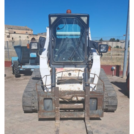
Linea1. 0803258290
Responsabili Vendite
Rag.Nunzio Tedesco 3357483604
Michele Tedesco 3357483603