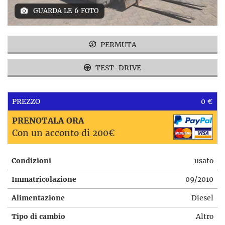
GUARDA LE 6 FOTO
PERMUTA
TEST-DRIVE
PREZZO
0 €
PRENOTALA ORA
Con un acconto di 200€
Condizioni
usato
Immatricolazione
09/2010
Alimentazione
Diesel
Tipo di cambio
Altro