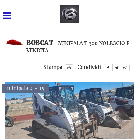
GRUPPO BARONE SRL
INIZIALE
VENDITA NUOVO
BOBCAT
MINIPALA T 300 NOLEGGIO E
VENDITA
USATO DISPONIBILE
Stampa
Condividi
NOLEGGIO BREVE TERMINE
NOLEGGIO LUNGO
minipala 0 - 15
TERMINE
RICAMBI
ASSISTENZA