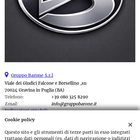
Gruppo Barone S.r.l
Viale dei Giudici Falcone e Borsellino ,sn
70024 Gravina in Puglia (BA)
Telefono:
+39 080 325 8290
Email:
info@gruppobarone.it
Indicazioni stradali
Cookie policy
Questo sito e gli strumenti di terze parti in esso integrati
Dati fiscali:
trattano dati personali (es. dati di navigazione o indirizzi
Gruppo Barone srl