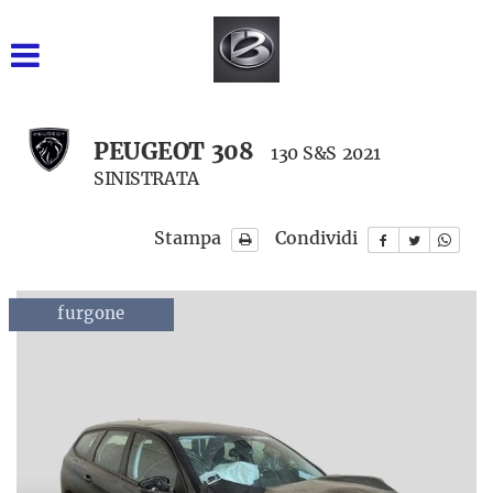
GRUPPO BARONE SRL
INIZIALE
VENDITA NUOVO
PEUGEOT 308
130 S&S 2021
SINISTRATA
USATO DISPONIBILE
Stampa
Condividi
NOLEGGIO BREVE TERMINE
NOLEGGIO LUNGO
furgone
TERMINE
RICAMBI
ASSISTENZA