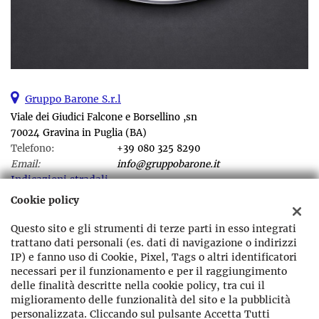
Gruppo Barone S.r.l
Viale dei Giudici Falcone e Borsellino ,sn
70024 Gravina in Puglia (BA)
Telefono:
+39 080 325 8290
Email:
info@gruppobarone.it
Indicazioni stradali
Cookie policy
Questo sito e gli strumenti di terze parti in esso integrati
Dati fiscali:
trattano dati personali (es. dati di navigazione o indirizzi
Gruppo Barone srl
IP) e fanno uso di Cookie, Pixel, Tags o altri identificatori
Viale dei Giudici Falcone e Borsellino ,sn Gravina in Puglia (BA)
necessari per il funzionamento e per il raggiungimento
C.F/P.IVA:
07864400721
delle finalità descritte nella cookie policy, tra cui il
Registro delle imprese:
BA
miglioramento delle funzionalità del sito e la pubblicità
personalizzata. Cliccando sul pulsante Accetta Tutti