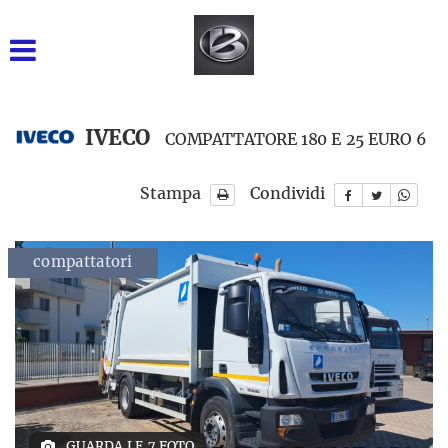
GRUPPO BARONE SRL
INIZIALE
VENDITA NUOVO
IVECO
COMPATTATORE 180 E 25 EURO 6
USATO DISPONIBILE
Stampa
Condividi
NOLEGGIO BREVE TERMINE
compattatori
NOLEGGIO LUNGO
TERMINE
RICAMBI
ASSISTENZA
GUARDA LE 7 FOTO