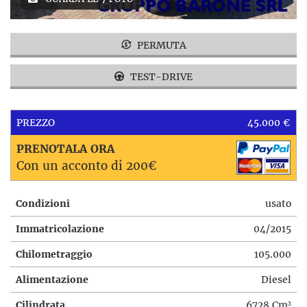
PERMUTA
TEST-DRIVE
PREZZO
45.000 €
PRENOTALA ORA
Con un acconto di 200€
Condizioni
usato
Immatricolazione
04/2015
Chilometraggio
105.000
Alimentazione
Diesel
Cilindrata
6728 Cm³