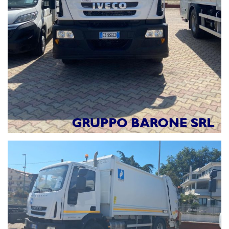
Rag.Nunzio Tedesco 3357483604
Michele Tedesco 3357483603