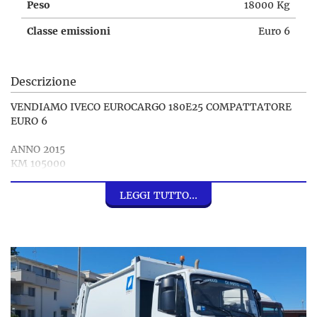
Peso
18000 Kg
Classe emissioni
Euro 6
Descrizione
VENDIAMO IVECO EUROCARGO 180E25 COMPATTATORE
EURO 6
ANNO 2015
KM 105000
EURO 6
CILINDRATA 6728
LEGGI TUTTO...
CAMBIO MANUALE
MOTORE FPT INDUSTRIAL
LUNGHEZZA 8.450 M
LARGHEZZA 2.500 M
PORTATA 7150 Kg
ALLESTIMENTO: COSECO
-COMPATTATORE COMPLETO DI DISPOSITIVO VOLTA-