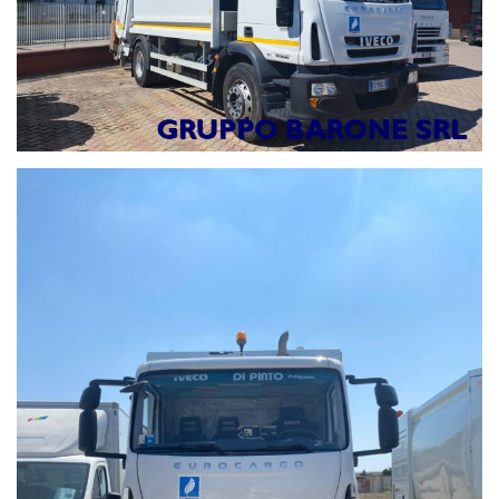
CASSONETTI
-AUTOTELAIO CON INTERASSE
-NR. 02 PEDANE POSTERIORI
-NR.02 POSTI POSTERIORI DISPONIBILI PER OPERATORI
-FARO A LUCE LAMPEGGIANTE IN FASE DI LAVORO
- LIMITATORE DI VELOCITA'
-ALLUNGAMENTO INTERASSE DA 3.69M A 4.185M
-CAPIENZA 18M CUBI
IMPORT/EXPORT FURGONI E CAMION
IVECO; MERCEDES; FIAT; RENAULT; OPEL; MAN; DAF;
VOLVO; FORD
GRUPPO BARONE SRL
I nostri contatti:
Noleggio, amministrazione e assistenza:
Linea1. 0803258290
Responsabili Vendite