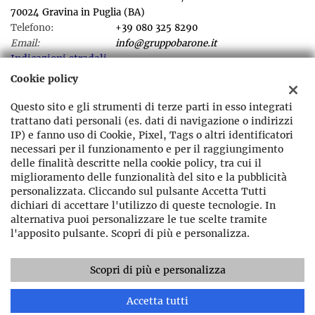
70024 Gravina in Puglia (BA)
Telefono:
+39 080 325 8290
Email:
info@gruppobarone.it
Indicazioni stradali
Cookie policy
Questo sito e gli strumenti di terze parti in esso integrati
Dati fiscali:
trattano dati personali (es. dati di navigazione o indirizzi
Gruppo Barone srl
IP) e fanno uso di Cookie, Pixel, Tags o altri identificatori
Viale dei Giudici Falcone e Borsellino ,sn Gravina in Puglia (BA)
necessari per il funzionamento e per il raggiungimento
C.F/P.IVA:
07864400721
delle finalità descritte nella cookie policy, tra cui il
Registro delle imprese:
BA
miglioramento delle funzionalità del sito e la pubblicità
personalizzata. Cliccando sul pulsante Accetta Tutti
dichiari di accettare l'utilizzo di queste tecnologie. In
alternativa puoi personalizzare le tue scelte tramite
l'apposito pulsante. Scopri di più e personalizza.
Scopri di più e personalizza
Copyright © 2026 GestionaleAuto.com S.r.l., Tutti i diritti
riservati -
Leggi l'informativa sulla privacy
-
Cookie Policy
Accetta tutti
Sito creato da:
GestionaleAuto.com