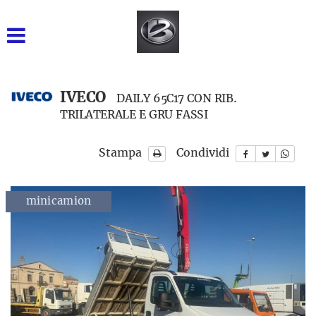
GRUPPO BARONE SRL
INIZIALE
VENDITA NUOVO
IVECO
DAILY 65C17 CON RIB.
TRILATERALE E GRU FASSI
USATO DISPONIBILE
Stampa
Condividi
NOLEGGIO BREVE TERMINE
NOLEGGIO LUNGO
minicamion
TERMINE
RICAMBI
ASSISTENZA