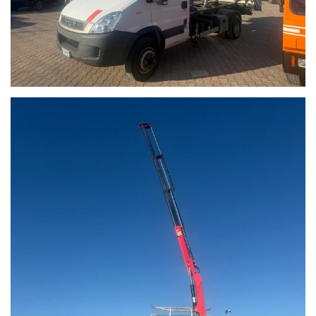
IVECO; MERCEDES; FIAT; RENAULT; OPEL; MAN; DAF;
VOLVO; FORD
GRUPPO BARONE SRL
I nostri contatti:
Noleggio, amministrazione e assistenza:
Linea1. 0803258290
Responsabili Vendite
Rag.Nunzio Tedesco 3357483604
Michele Tedesco 3357483603