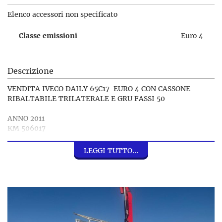
Elenco accessori non specificato
Classe emissioni
Euro 4
Descrizione
VENDITA IVECO DAILY 65C17 EURO 4 CON CASSONE
RIBALTABILE TRILATERALE E GRU FASSI 50
ANNO 2011
KM 506017
PASSO 3.750 M
ALIMENTAZIONE DISEL
LEGGI TUTTO...
LUNGHEZZA 6.820 M
LARGHEZZA 2.250 M
PORTATA 2250 KG
MASSA MASSIMA 6500 KG
EMISSIONI EURO 4
CILINDRATA 2998
CAVALLI 170