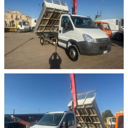
ALLESTIMENTO:
-RIBALTABILE TRILATERALE VRT 10571
CON SPONDE ALTE 40 CM
LUNGHEZZA INTERNA CASSONE 3.55 M
LARGHEZZA INTERNA CASSONE 2.15 M
-GRU FASSI F50A 24 ANNO 2010 POSTA DIETRO LA
CABINA
La Fassi F50A è una gru compatta ed efficiente, ideale per
applicazioni quotidiane dove affidabilità e praticità d’uso
sono fondamentali. Con una capacità di sollevamento fino a
4,28 tm e uno sbraccio massimo di 9,25 metri, unisce
prestazioni concrete a dimensioni contenute.
Capacità di sollevamento:
A corto raggio (circa 2 metri): Può sollevare il carico
massimo di 2.270 kg.A medio raggio (circa 4,5 metri): La
portata si riduce a circa 950 - 1.000 kg.Al massimo sbraccio
idraulico (modello .24 a 9,25 metri): Può sollevare circa 210
kg in punta
IMPORT/EXPORT FURGONI E CAMION