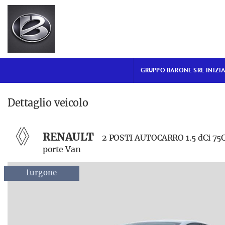
GRUPPO BARONE SRL
INIZIALE
VENDITA NUOVO
GRUPPO BARONE SRL INIZI
USATO DISPONIBILE
Dettaglio veicolo
NOLEGGIO BREVE TERMINE
RENAULT
2 POSTI AUTOCARRO 1.5 dCi 75C
NOLEGGIO LUNGO
porte Van
TERMINE
ordinabile
furgone
ordinabi
RICAMBI
ASSISTENZA