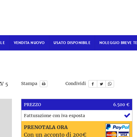
ALE
VENDITA NUOVO
USATO DISPONIBILE
NOLEGGIO BREVE T
V 5
Stampa
Condividi
PREZZO
6.500 €
le
Fatturazione con iva esposta
PRENOTALA ORA
Con un acconto di 200€