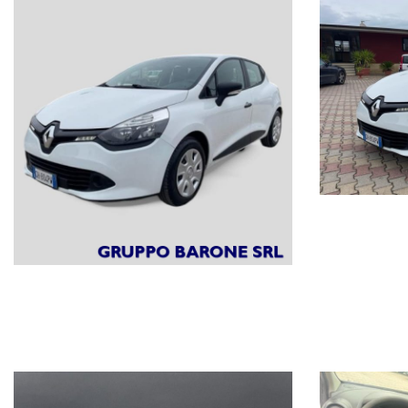
PORTATA: 446 KG
LUNGHEZZA: 4,063 m
LARGHEZZA: 1,732 m
PREUMATICI: 185/65 R15 88T
POTENZA: 55/75 kW/CV