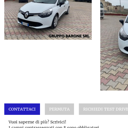
CONTATTACI
PERMUTA
RICHIEDI TEST DRIV
Vuoi saperne di più? Scrivici!
I campi contrassegnati con * sono obbligatori.