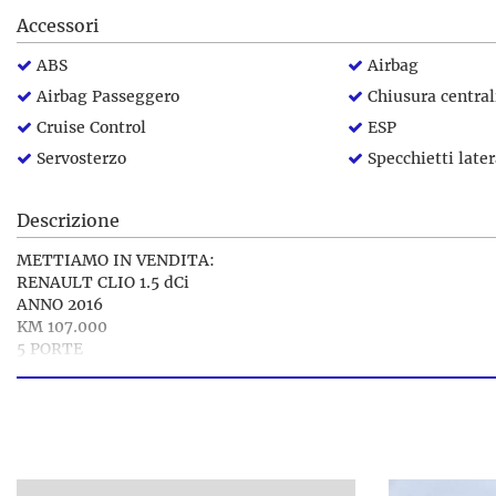
Accessori
ABS
Airbag
Airbag Passeggero
Chiusura central
Cruise Control
ESP
Servosterzo
Specchietti latera
Descrizione
METTIAMO IN VENDITA:
RENAULT CLIO 1.5 dCi
ANNO 2016
KM 107.000
5 PORTE
2 POSTI
ALIMENTAZIONE: DIESEL
CAMBIO: MANUALE
COLORE: BIANCO
TRAZIONE: ANTERIORE
KG: 1209