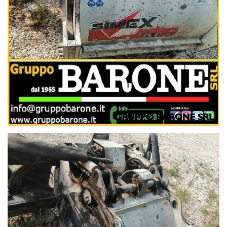
I nostri contatti:
Noleggio, amministrazione e assistenza:
Linea1. 0803258290
Responsabili Vendite
Rag.Nunzio Tedesco 3357483604
Michele Tedesco 3357483603