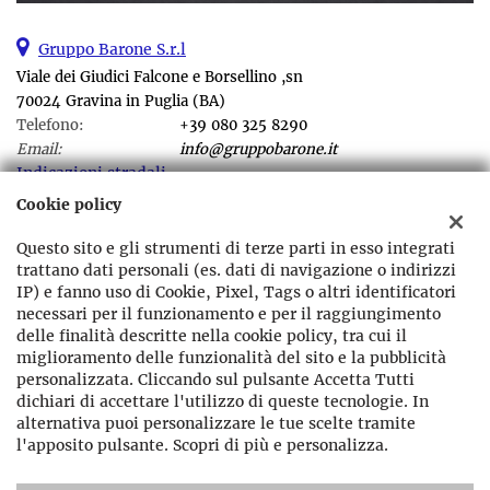
Gruppo Barone S.r.l
Viale dei Giudici Falcone e Borsellino ,sn
70024 Gravina in Puglia (BA)
Telefono:
+39 080 325 8290
Email:
info@gruppobarone.it
Indicazioni stradali
Cookie policy
Questo sito e gli strumenti di terze parti in esso integrati
Dati fiscali:
trattano dati personali (es. dati di navigazione o indirizzi
Gruppo Barone srl
IP) e fanno uso di Cookie, Pixel, Tags o altri identificatori
Viale dei Giudici Falcone e Borsellino ,sn Gravina in Puglia (BA)
necessari per il funzionamento e per il raggiungimento
C.F/P.IVA:
07864400721
delle finalità descritte nella cookie policy, tra cui il
Registro delle imprese:
BA
miglioramento delle funzionalità del sito e la pubblicità
personalizzata. Cliccando sul pulsante Accetta Tutti
dichiari di accettare l'utilizzo di queste tecnologie. In
alternativa puoi personalizzare le tue scelte tramite
l'apposito pulsante. Scopri di più e personalizza.