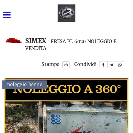
GRUPPO BARONE SRL
INIZIALE
VENDITA NUOVO
SIMEX
FRESA PL 6020 NOLEGGIO E
VENDITA
USATO DISPONIBILE
Stampa
Condividi
NOLEGGIO BREVE TERMINE
NOLEGGIO LUNGO
noleggio benne
sito: accessori
TERMINE
RICAMBI
ASSISTENZA