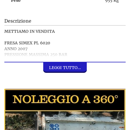
Peso
955 Kg
Descrizione
METTIAMO IN VENDITA
FRESA SIMEX PL 6020
ANNO 2007
PRESSIONE MASSIMA 250 BAR
MASSA 955 KG
LEGGI TUTTO...
VENDITA - NOLEGGIO - IMPORT/EXPORT
ESCAVATORI PALE MECCANICHE E RUSPE
CATERPILLAR, VOLVO, MERLO, CASE, JCB, MANITOU,
KUBOTA, NEW HOLLAND, KOMATSU, BOBCAT, IHIMER,
HITACHI, YANMAR, KOBELCO, DOOSAN, LIEBHERR,
HYUNDAI, WACKER NEUSON, HIDROMEK, MESSERSI,
BENATI, POCLAINE, KRAMER, CAMS,
GRUPPO BARONE SRL