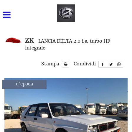
GRUPPO BARONE SRL
INIZIALE
VENDITA NUOVO
ZK
LANCIA DELTA 2.0 i.e. turbo HF
integrale
USATO DISPONIBILE
Stampa
Condividi
NOLEGGIO BREVE TERMINE
NOLEGGIO LUNGO
d'epoca
macchine agricole
d'epoc
TERMINE
RICAMBI
ASSISTENZA