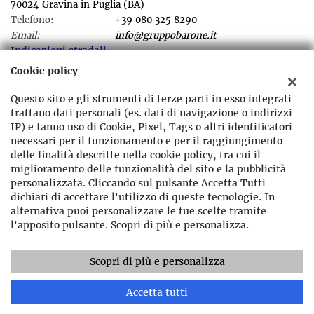
70024 Gravina in Puglia (BA)
Telefono:
+39 080 325 8290
Email:
info@gruppobarone.it
Indicazioni stradali
Cookie policy
Questo sito e gli strumenti di terze parti in esso integrati
Dati fiscali:
trattano dati personali (es. dati di navigazione o indirizzi
Gruppo Barone srl
IP) e fanno uso di Cookie, Pixel, Tags o altri identificatori
Viale dei Giudici Falcone e Borsellino ,sn Gravina in Puglia (BA)
necessari per il funzionamento e per il raggiungimento
C.F/P.IVA:
07864400721
delle finalità descritte nella cookie policy, tra cui il
Registro delle imprese:
BA
miglioramento delle funzionalità del sito e la pubblicità
personalizzata. Cliccando sul pulsante Accetta Tutti
dichiari di accettare l'utilizzo di queste tecnologie. In
alternativa puoi personalizzare le tue scelte tramite
l'apposito pulsante. Scopri di più e personalizza.
Scopri di più e personalizza
Copyright © 2026 GestionaleAuto.com S.r.l., Tutti i diritti
riservati -
Leggi l'informativa sulla privacy
-
Cookie Policy
Sito creato da:
GestionaleAuto.com
Accetta tutti