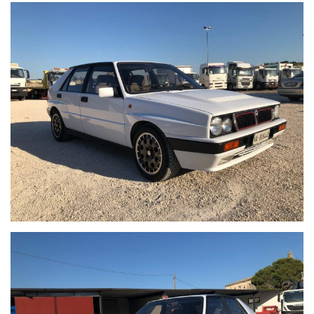
GRUPPO BARONE SRL
I nostri contatti:
Noleggio, amministrazione e assistenza:
Linea1. 0803258290
Responsabili Vendite
Rag.Nunzio Tedesco 3357483604
Michele Tedesco 3357483603