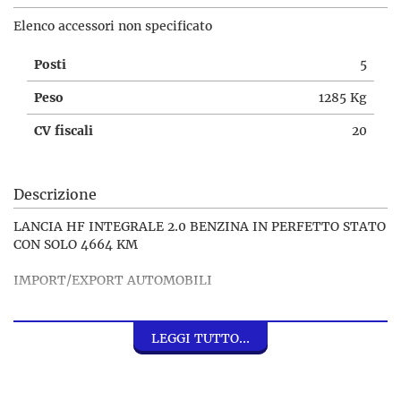
Elenco accessori non specificato
Posti
5
Peso
1285 Kg
CV fiscali
20
Descrizione
LANCIA HF INTEGRALE 2.0 BENZINA IN PERFETTO STATO
CON SOLO 4664 KM
IMPORT/EXPORT AUTOMOBILI
ALFA ROMEO; MERCEDES; FIAT; RENAULT; VOLVO; FORD;
JAGUER; PEUGEOT; BMW; MINI; MASERATI; SUZUKI;
LEGGI TUTTO...
TOYOTA; VOLKSWAGEN; HONDA; JEEP; FERRARI;
CITROEN; AUDI;