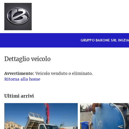
GRUPPO BARONE SRL
INIZIALE
VENDITA NUOVO
GRUPPO BARONE SRL INIZI
USATO DISPONIBILE
Dettaglio veicolo
NOLEGGIO BREVE TERMINE
Avvertimento:
Veicolo venduto o eliminato.
Ritorna alla home
NOLEGGIO LUNGO
TERMINE
Ultimi arrivi
RICAMBI
ASSISTENZA