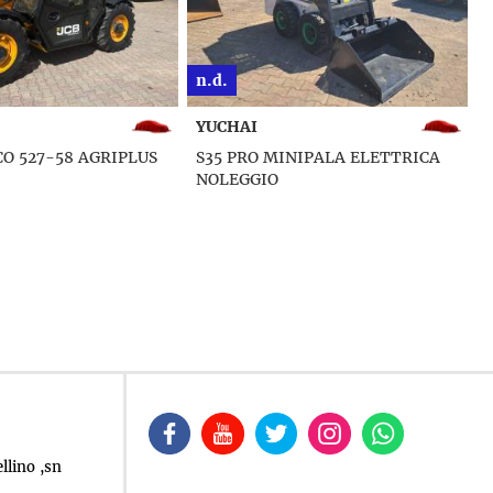
€ 43.000
IVECO
INIPALA ELETTRICA
140E COMPATTATORE
llino ,sn