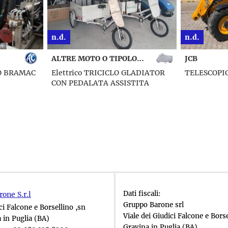
n.d.
n.d.
ALTRE MOTO O TIPOLOGIE
JCB
YUCHAI
LADIATOR
TELESCOPICO 527-58 AGRIPLUS
S35 PRO M
TITA
NOLEGGIO
Dati fiscali:
one S.r.l
Gruppo Barone srl
ci Falcone e Borsellino ,sn
Viale dei Giudici Falcone e Borse
 in Puglia (BA)
Gravina in Puglia (BA)