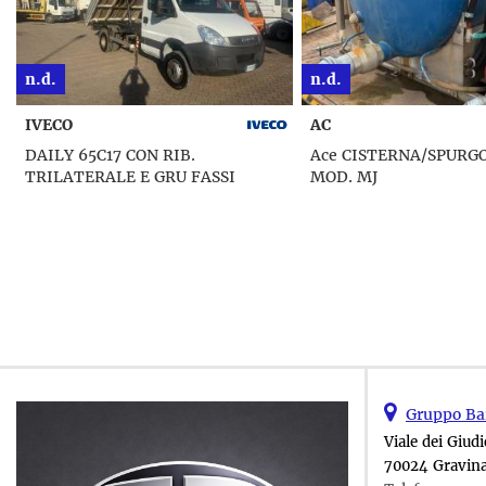
n.d.
n.d.
AC
Ace CISTERNA/SPURGO BRAMAC
Elettrico TRICICLO G
MOD. MJ
CON PEDALATA ASSIS
Gruppo Bar
Viale dei Giudi
70024 Gravina