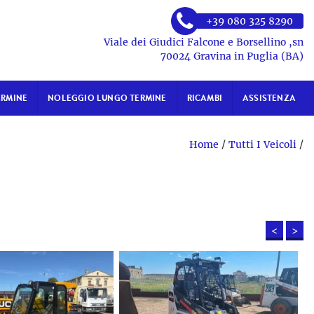
+39 080 325 8290
Viale dei Giudici Falcone e Borsellino ,sn
70024 Gravina in Puglia (BA)
ERMINE
NOLEGGIO LUNGO TERMINE
RICAMBI
ASSISTENZA
Home
/
Tutti I Veicoli
/
<
>