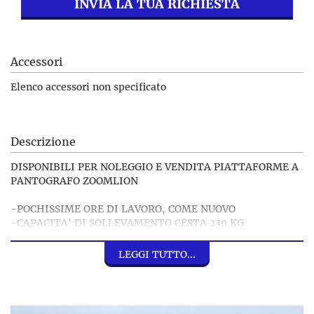
INVIA LA TUA RICHIESTA
Accessori
Elenco accessori non specificato
Descrizione
DISPONIBILI PER NOLEGGIO E VENDITA PIATTAFORME A
PANTOGRAFO ZOOMLION
-POCHISSIME ORE DI LAVORO, COME NUOVO
-CAPACITA' DI SOLLEVAMENTO CESTA 230 KG
-COMANDO PROPORZIONALE
-BATTERIE 160Ah Li-on CARICATORE 24V / 30A
LEGGI TUTTO...
-LUNGHEZZA COMPLESSIVA 1,85 m
-LARGHEZZA COMPLESSIVA 0,76 m
-ESTENSIONE PIATTAFORMA 0,91 m
-MOTORE DI SOLLEVAMENTO 24V / 3,3kW