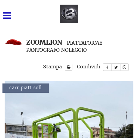
GRUPPO BARONE SRL
INIZIALE
VENDITA NUOVO
ZOOMLION
PIATTAFORME
PANTOGRAFO NOLEGGIO
USATO DISPONIBILE
Stampa
Condividi
NOLEGGIO BREVE TERMINE
NOLEGGIO LUNGO
nuova
carr piatt soll
nuova
TERMINE
RICAMBI
ASSISTENZA