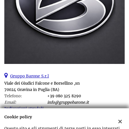
Gruppo Barone S.r.l
Viale dei Giudici Falcone e Borsellino ,sn
70024 Gravina in Puglia (BA)
Telefono:
+39 080 325 8290
Email:
info@gruppobarone.it
Indicazioni stradali
Cookie policy
Questo sito e gli strumenti di terze parti in esso integrati
Dati fiscali: