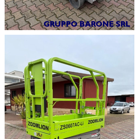
MANITOU, MERLO, TEREX, JCB, HAULOTTE, GENIE
GRUPPO BARONE SRL
I nostri contatti:
Noleggio, amministrazione e assistenza:
Linea1. 0803258290
Responsabili Vendite
Rag.Nunzio Tedesco 3357483604
Michele Tedesco 3357483603