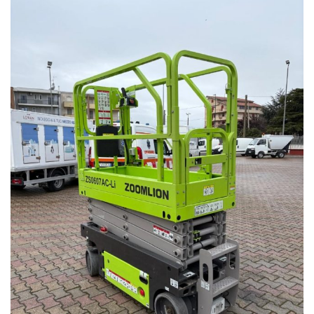
-MOTORIZZAZIONE ELETTRICA
-ATTUAZIONE BRACCIO ELETTRICA
-ALTEZZA DI LAVORO DA 6.4 A 7.8 METRI
-PESO 1455 KG
-PROGETTATE IN PARTI MODULARI
-ZERO EMISSIONI ADATTA A LAVORI CON RIGOROSI
REQUISITI AMBIENTALI
-DISPOSITIVO DI RECUPERO DI ENERGIA
-MOTORE A CORRENTE ALTERNATA ED ESENTE DA
MANUTENZIONE
-ELEVATA EFFICENZA DELLA TRASMISSIONE ELETTRICA
DIRETTA, PIU ALTA QUASI DEL DOPPIO RISPETTO A
QUELLA DELLA POMPA IDRAULICA
POSSIBILITA DI LEASING
FINANZIAMENTO
VENDITA - NOLEGGIO - IMPORT - EXPORT
PIATTAFORME - CARRELLI ELEVATORI - PANTOGRAFO -
AUTOGRU